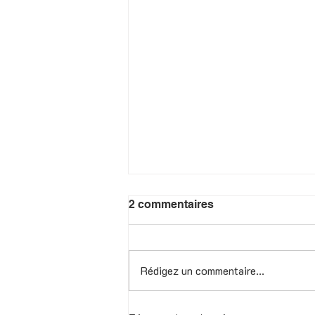
2 commentaires
Rédigez un commentaire...
STANKO KRISTIC à