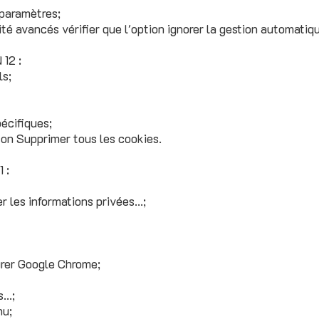
 paramètres;
té avancés vérifier que l'option ignorer la gestion automatiq
12 :
ls;
pécifiques;
ton Supprimer tous les cookies.
 :
r les informations privées...;
gurer Google Chrome;
..;
nu;