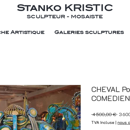
Stanko KRISTIC
SCULPTEUR - MOSAISTE
he Artistique
Galeries sculptures
CHEVAL Po
COMEDIEN
Prix
 4 500,00 € 
3 60
origin
TVA Incluse
|
nous 