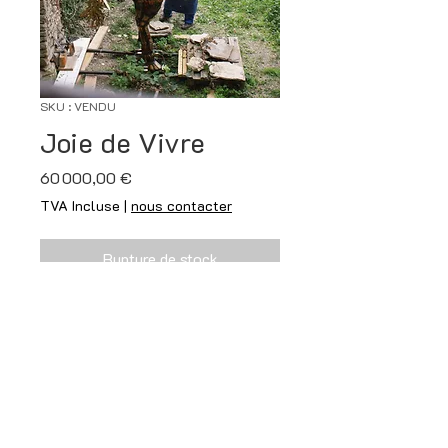
SKU : VENDU
Joie de Vivre
Prix
60 000,00 €
TVA Incluse
|
nous contacter
Rupture de stock
Sculpture Monumentale Inox et
peinture
Hauteur 4.60 mètre
Vendu à la Mairie de Saint Cyr
sur Loire (37)