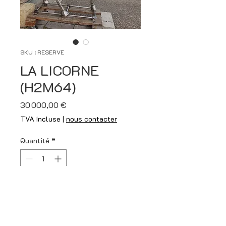
SKU : RESERVE
LA LICORNE
(H2M64)
Prix
30 000,00 €
TVA Incluse
|
nous contacter
Quantité
*
Ajouter au panier
Acier inoxydable soudé 316L