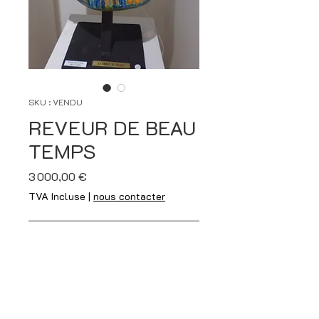
SKU : VENDU
REVEUR DE BEAU
TEMPS
Prix
3 000,00 €
TVA Incluse
|
nous contacter
Rupture de stock
marbre, pâte de verre, mosaïque
et vitraux collés
Signé s/plaque sur socle de