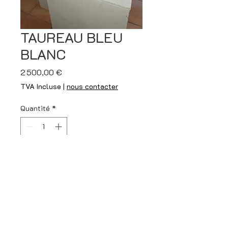
TAUREAU BLEU
BLANC
Prix
2 500,00 €
TVA Incluse
|
nous contacter
Quantité
*
Ajouter au panier
Acier, mosaïque bleu et blanc
structure ciment
Dimensions : Haut 45cm